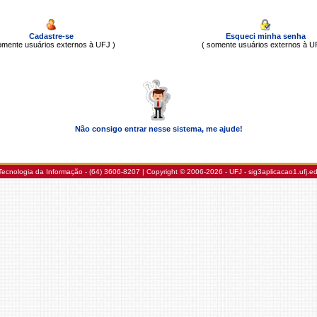
Cadastre-se
Esqueci minha senha
omente usuários externos à UFJ )
( somente usuários externos à U
Não consigo entrar nesse sistema, me ajude!
Tecnologia da Informação - (64) 3606-8207 | Copyright © 2006-2026 - UFJ - sig3aplicacao1.ufj.e