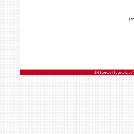
( s
SIGEventos | Secretaria de 