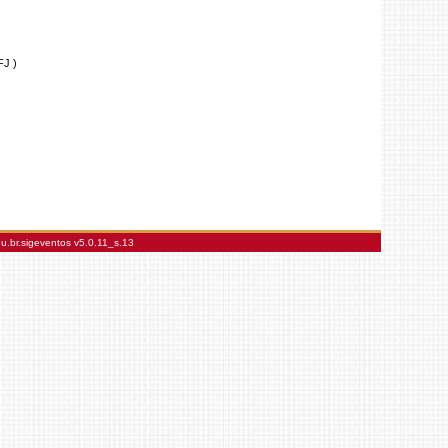
FJ )
du.br.sigeventos
v5.0.11_s.13