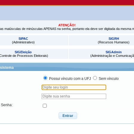
ATENÇÃO!
tras maiúsculas de minúsculas APENAS na senha, portanto ela deve ser digitada da mesma 
SIPAC
SIGRH
(Administrativo)
(Recursos Humanos)
SIGEleição
SIGAdmin
Controle de Processos Eleitorais)
(Administração e Comunicaçã
 sistema
Possui vínculo com a UFJ
Sem vínculo
a Senha:
Entrar